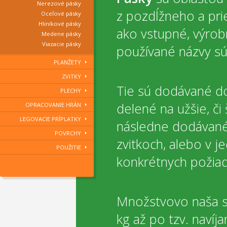
Nerezové pásky
z pozdĺžneho a prie
Oceľové pásky
Hliníkové pásky
ako vstupné, výrob
Medene pásky
Viazacie pásky
používané názvy sú
PLANŽETY
ZVITKY
Tie sú dodávané do 
PLECHY
delené na užšie, či 
OPRACOVANIE HRÁN
LEGOVACIE PRÍPLATKY
následne dodávané
POVRCHY
zvitkoch, alebo v j
POUŽITIE
konkrétnych požiad
Množstvovo naša s
kg až po tzv. navíj