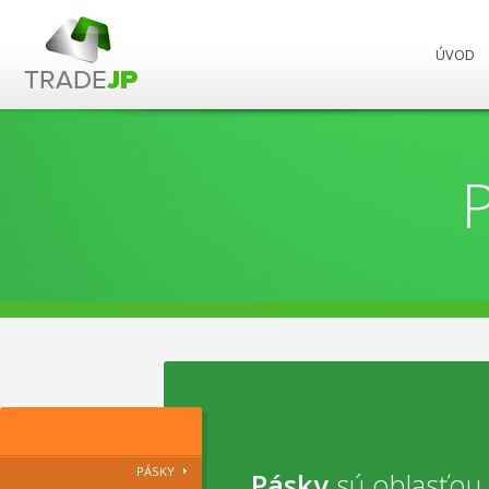
ÚVOD
PÁSKY
Pásky
sú oblasťou 